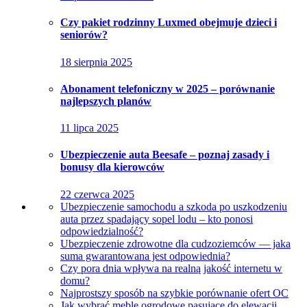
Czy pakiet rodzinny Luxmed obejmuje dzieci i
seniorów?
18 sierpnia 2025
Abonament telefoniczny w 2025 – porównanie
najlepszych planów
11 lipca 2025
Ubezpieczenie auta Beesafe – poznaj zasady i
bonusy dla kierowców
22 czerwca 2025
Ubezpieczenie samochodu a szkoda po uszkodzeniu
auta przez spadający sopel lodu – kto ponosi
odpowiedzialność?
Ubezpieczenie zdrowotne dla cudzoziemców — jaka
suma gwarantowana jest odpowiednia?
Czy pora dnia wpływa na realną jakość internetu w
domu?
Najprostszy sposób na szybkie porównanie ofert OC
Jak wybrać meble ogrodowe pasujące do elewacji