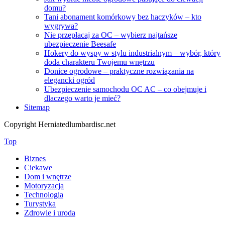
domu?
Tani abonament komórkowy bez haczyków – kto
wygrywa?
Nie przepłacaj za OC – wybierz najtańsze
ubezpieczenie Beesafe
Hokery do wyspy w stylu industrialnym – wybór, który
doda charakteru Twojemu wnętrzu
Donice ogrodowe – praktyczne rozwiązania na
elegancki ogród
Ubezpieczenie samochodu OC AC – co obejmuje i
dlaczego warto je mieć?
Sitemap
Copyright Herniatedlumbardisc.net
Top
Biznes
Ciekawe
Dom i wnętrze
Motoryzacja
Technologia
Turystyka
Zdrowie i uroda