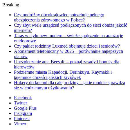
Breaking
Czy podróżny obcokrajowiec potrzebuje pełnego
ubezpieczenia zdrowotnego w Polsce?
Czy zbyt wiele urządzeń podłączonych do sieci obniża jakość
internetu?
Taras w stylu new modern – świeże spojrzenie na aranżacje
outdoorowe
Czy pakiet rodzinny Luxmed obejmuje dzieci i seniorów?
Abonament telefoniczny w 2025 – porównanie najlepszych
planów
Ubezpieczenie auta Beesafe – poznaj zasady i bonusy dla
kierowców
Podziemne miasta Kapadocji. Derinkuyu, Kaymakli i
tajemnice chrześcijańskich kryjówek
Hokery do kuchni dla całej rodziny – jakie modele sprawdzą
się w codziennym użytkowaniu?
Facebook
Twitter
Google Plus
Instagram
Pinterest
Vimeo