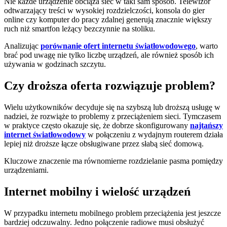
Nie każde urządzenie obciąża sieć w taki sam sposób. Telewizor
odtwarzający treści w wysokiej rozdzielczości, konsola do gier
online czy komputer do pracy zdalnej generują znacznie większy
ruch niż smartfon leżący bezczynnie na stoliku.
Analizując
porównanie ofert internetu światłowodowego
, warto
brać pod uwagę nie tylko liczbę urządzeń, ale również sposób ich
używania w godzinach szczytu.
Czy droższa oferta rozwiązuje problem?
Wielu użytkowników decyduje się na szybszą lub droższą usługę w
nadziei, że rozwiąże to problemy z przeciążeniem sieci. Tymczasem
w praktyce często okazuje się, że dobrze skonfigurowany
najtańszy
internet światłowodowy
w połączeniu z wydajnym routerem działa
lepiej niż droższe łącze obsługiwane przez słabą sieć domową.
Kluczowe znaczenie ma równomierne rozdzielanie pasma pomiędzy
urządzeniami.
Internet mobilny i wielość urządzeń
W przypadku internetu mobilnego problem przeciążenia jest jeszcze
bardziej odczuwalny. Jedno połączenie radiowe musi obsłużyć