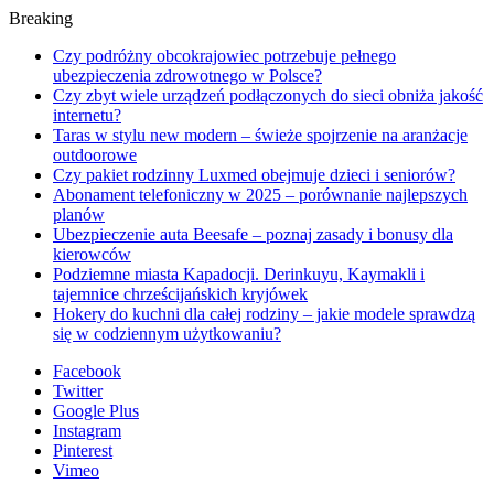
Breaking
Czy podróżny obcokrajowiec potrzebuje pełnego
ubezpieczenia zdrowotnego w Polsce?
Czy zbyt wiele urządzeń podłączonych do sieci obniża jakość
internetu?
Taras w stylu new modern – świeże spojrzenie na aranżacje
outdoorowe
Czy pakiet rodzinny Luxmed obejmuje dzieci i seniorów?
Abonament telefoniczny w 2025 – porównanie najlepszych
planów
Ubezpieczenie auta Beesafe – poznaj zasady i bonusy dla
kierowców
Podziemne miasta Kapadocji. Derinkuyu, Kaymakli i
tajemnice chrześcijańskich kryjówek
Hokery do kuchni dla całej rodziny – jakie modele sprawdzą
się w codziennym użytkowaniu?
Facebook
Twitter
Google Plus
Instagram
Pinterest
Vimeo