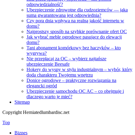
odpowiedzialność?
Ubezpieczenie zdrowotne dla cudzoziemców — jaka
suma gwarantowana jest odpowiednia?
Czy pora dnia wpływa na realną jakość internetu w
domu?
Najprostszy sposób na szybkie porównanie ofert OC
Jak wybrać meble ogrodowe pasujące do elewacji
domu?
Tani abonament komórkowy bez haczyków – kto
wygrywa?
Nie przepłacaj za OC – wybierz najtańsze
ubezpieczenie Beesafe
Hokery do wyspy w stylu industrialnym – wybór, który
doda charakteru Twojemu wnętrzu
Donice ogrodowe – praktyczne rozwiązania na
elegancki ogród
Ubezpieczenie samochodu OC AC – co obejmuje i
dlaczego warto je mieć?
Sitemap
Copyright Herniatedlumbardisc.net
Top
Biznes