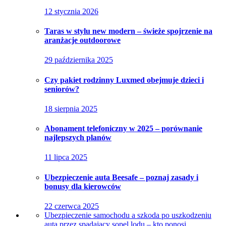
12 stycznia 2026
Taras w stylu new modern – świeże spojrzenie na
aranżacje outdoorowe
29 października 2025
Czy pakiet rodzinny Luxmed obejmuje dzieci i
seniorów?
18 sierpnia 2025
Abonament telefoniczny w 2025 – porównanie
najlepszych planów
11 lipca 2025
Ubezpieczenie auta Beesafe – poznaj zasady i
bonusy dla kierowców
22 czerwca 2025
Ubezpieczenie samochodu a szkoda po uszkodzeniu
auta przez spadający sopel lodu – kto ponosi