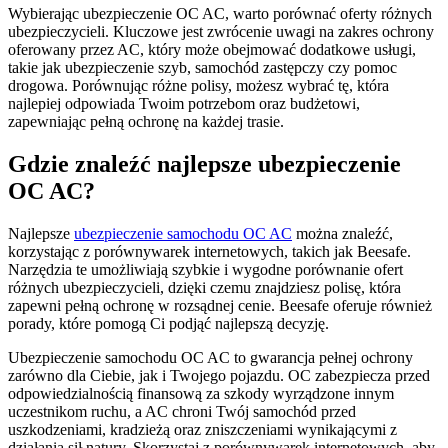
Wybierając ubezpieczenie OC AC, warto porównać oferty różnych
ubezpieczycieli. Kluczowe jest zwrócenie uwagi na zakres ochrony
oferowany przez AC, który może obejmować dodatkowe usługi,
takie jak ubezpieczenie szyb, samochód zastępczy czy pomoc
drogowa. Porównując różne polisy, możesz wybrać tę, która
najlepiej odpowiada Twoim potrzebom oraz budżetowi,
zapewniając pełną ochronę na każdej trasie.
Gdzie znaleźć najlepsze ubezpieczenie
OC AC?
Najlepsze
ubezpieczenie samochodu OC AC
można znaleźć,
korzystając z porównywarek internetowych, takich jak Beesafe.
Narzędzia te umożliwiają szybkie i wygodne porównanie ofert
różnych ubezpieczycieli, dzięki czemu znajdziesz polisę, która
zapewni pełną ochronę w rozsądnej cenie. Beesafe oferuje również
porady, które pomogą Ci podjąć najlepszą decyzję.
Ubezpieczenie samochodu OC AC to gwarancja pełnej ochrony
zarówno dla Ciebie, jak i Twojego pojazdu. OC zabezpiecza przed
odpowiedzialnością finansową za szkody wyrządzone innym
uczestnikom ruchu, a AC chroni Twój samochód przed
uszkodzeniami, kradzieżą oraz zniszczeniami wynikającymi z
działania sił natury. Skorzystaj z porównywarek internetowych, aby