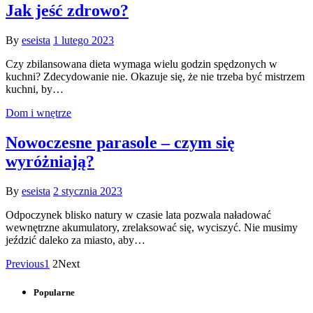
Jak jeść zdrowo?
By
eseista
1 lutego 2023
Czy zbilansowana dieta wymaga wielu godzin spędzonych w
kuchni? Zdecydowanie nie. Okazuje się, że nie trzeba być mistrzem
kuchni, by…
Dom i wnętrze
Nowoczesne parasole – czym się
wyróżniają?
By
eseista
2 stycznia 2023
Odpoczynek blisko natury w czasie lata pozwala naładować
wewnętrzne akumulatory, zrelaksować się, wyciszyć. Nie musimy
jeździć daleko za miasto, aby…
Previous
1
2
Next
Popularne