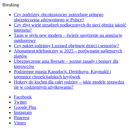
Breaking
Czy podróżny obcokrajowiec potrzebuje pełnego
ubezpieczenia zdrowotnego w Polsce?
Czy zbyt wiele urządzeń podłączonych do sieci obniża jakość
internetu?
Taras w stylu new modern – świeże spojrzenie na aranżacje
outdoorowe
Czy pakiet rodzinny Luxmed obejmuje dzieci i seniorów?
Abonament telefoniczny w 2025 – porównanie najlepszych
planów
Ubezpieczenie auta Beesafe – poznaj zasady i bonusy dla
kierowców
Podziemne miasta Kapadocji. Derinkuyu, Kaymakli i
tajemnice chrześcijańskich kryjówek
Hokery do kuchni dla całej rodziny – jakie modele sprawdzą
się w codziennym użytkowaniu?
Facebook
Twitter
Google Plus
Instagram
Pinterest
Vimeo