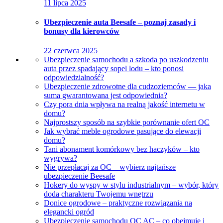
11 lipca 2025
Ubezpieczenie auta Beesafe – poznaj zasady i
bonusy dla kierowców
22 czerwca 2025
Ubezpieczenie samochodu a szkoda po uszkodzeniu
auta przez spadający sopel lodu – kto ponosi
odpowiedzialność?
Ubezpieczenie zdrowotne dla cudzoziemców — jaka
suma gwarantowana jest odpowiednia?
Czy pora dnia wpływa na realną jakość internetu w
domu?
Najprostszy sposób na szybkie porównanie ofert OC
Jak wybrać meble ogrodowe pasujące do elewacji
domu?
Tani abonament komórkowy bez haczyków – kto
wygrywa?
Nie przepłacaj za OC – wybierz najtańsze
ubezpieczenie Beesafe
Hokery do wyspy w stylu industrialnym – wybór, który
doda charakteru Twojemu wnętrzu
Donice ogrodowe – praktyczne rozwiązania na
elegancki ogród
Ubezpieczenie samochodu OC AC – co obejmuje i